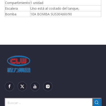
Compartimiento
1 unidad
Escalera
Uno está al costado del tanque,
Bomba
1EA BOMBA SUS304;60/90