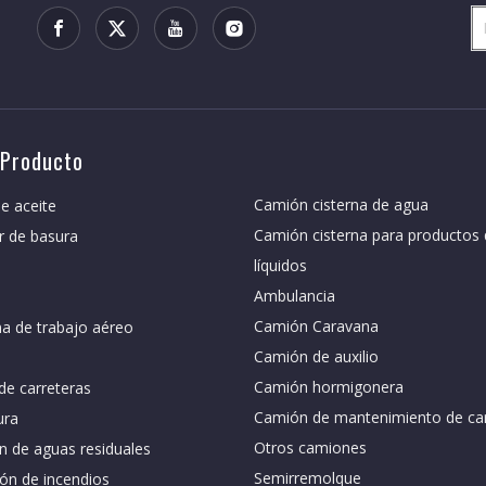
 Producto
Camión cisterna de agua
e aceite
Camión cisterna para productos
r de basura
líquidos
Ambulancia
Camión Caravana
a de trabajo aéreo
Camión de auxilio
Camión hormigonera
de carreteras
Camión de mantenimiento de car
ura
Otros camiones
n de aguas residuales
Semirremolque
ón de incendios