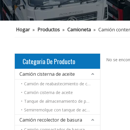
Hogar
»
Productos
»
Camioneta
»
Camión conte
Categoria De Producto
No se encon
Camión cisterna de aceite
Camión de reabastecimiento de combustible-390
Camión cisterna de aceite
Tanque de almacenamiento de petróleo
Semirremolque con tanque de aceite
Camión recolector de basura
Camión compactador de basura