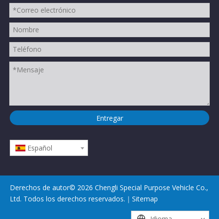
Entregar
Español
Derechos de autor©
2026
Chengli Special Purpose Vehicle Co.,
Ltd. Todos los derechos reservados.｜
Sitemap
Idioma