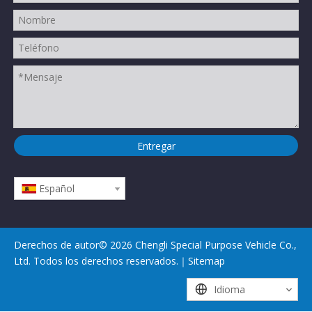
Entregar
Español
Derechos de autor©
2026
Chengli Special Purpose Vehicle Co.,
Ltd. Todos los derechos reservados.｜
Sitemap
Idioma