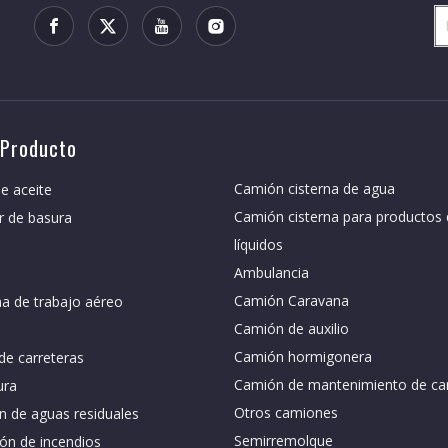
 Producto
Camión cisterna de agua
e aceite
Camión cisterna para productos
r de basura
líquidos
Ambulancia
Camión Caravana
a de trabajo aéreo
Camión de auxilio
Camión hormigonera
de carreteras
Camión de mantenimiento de car
ura
Otros camiones
n de aguas residuales
Semirremolque
ón de incendios