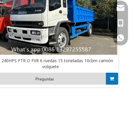
Stella@
+86-13
008613
 240HPS FTR O FVR 6 ruedas 15 toneladas 10cbm camión
volquete
Preguntar