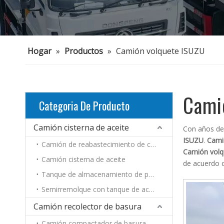
Hogar
»
Productos
»
Camión volquete ISUZU
Cami
Categoria De Producto
Camión cisterna de aceite
Con años de
ISUZU
.
Cami
Camión de reabastecimiento de combustible-390
Camión volq
Camión cisterna de aceite
de acuerdo c
Tanque de almacenamiento de petróleo
Semirremolque con tanque de aceite
Camión recolector de basura
Camión compactador de basura